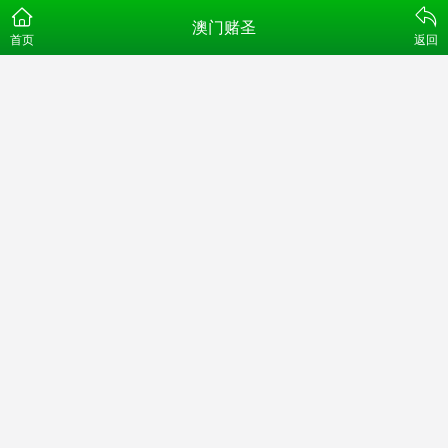
澳门赌圣
首页
返回