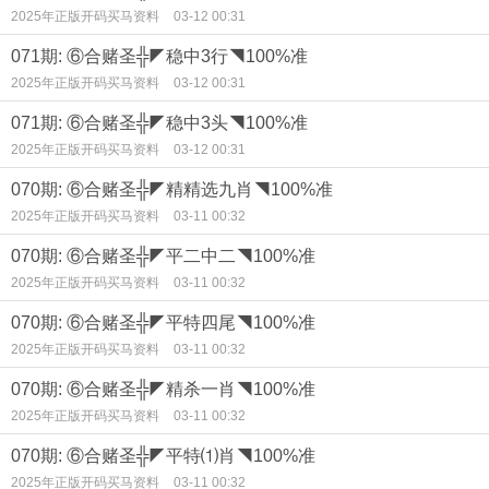
2025年正版开码买马资料
03-12 00:31
071期: ⑥合赌圣╬◤稳中3行◥100%准
2025年正版开码买马资料
03-12 00:31
071期: ⑥合赌圣╬◤稳中3头◥100%准
2025年正版开码买马资料
03-12 00:31
070期: ⑥合赌圣╬◤精精选九肖◥100%准
2025年正版开码买马资料
03-11 00:32
070期: ⑥合赌圣╬◤平二中二◥100%准
2025年正版开码买马资料
03-11 00:32
070期: ⑥合赌圣╬◤平特四尾◥100%准
2025年正版开码买马资料
03-11 00:32
070期: ⑥合赌圣╬◤精杀一肖◥100%准
2025年正版开码买马资料
03-11 00:32
070期: ⑥合赌圣╬◤平特⑴肖◥100%准
2025年正版开码买马资料
03-11 00:32