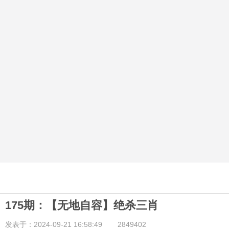
175期：【无地自容】绝杀三肖
发表于：2024-09-21 16:58:49
2849402