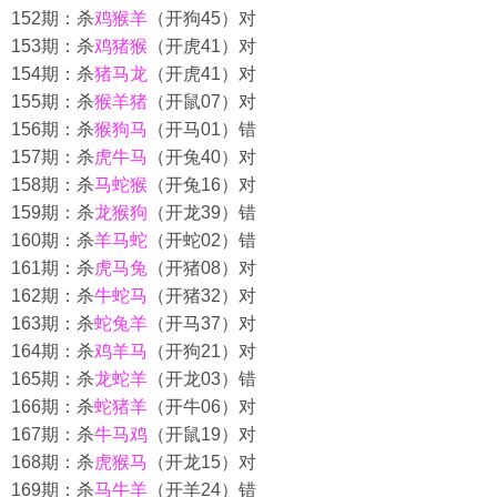
152期：杀
鸡猴羊
（开狗45）对
153期：杀
鸡猪猴
（开虎41）对
154期：杀
猪马龙
（开虎41）对
155期：杀
猴羊猪
（开鼠07）对
156期：杀
猴狗马
（开马01）错
157期：杀
虎牛马
（开兔40）对
158期：杀
马蛇猴
（开兔16）对
159期：杀
龙猴狗
（开龙39）错
160期：杀
羊马蛇
（开蛇02）错
161期：杀
虎马兔
（开猪08）对
162期：杀
牛蛇马
（开猪32）对
163期：杀
蛇兔羊
（开马37）对
164期：杀
鸡羊马
（开狗21）对
165期：杀
龙蛇羊
（开龙03）错
166期：杀
蛇猪羊
（开牛06）对
167期：杀
牛马鸡
（开鼠19）对
168期：杀
虎猴马
（开龙15）对
169期：杀
马牛羊
（开羊24）错